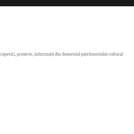
scoperiri, proiecte, informaţii din domeniul patrimoniului cultural