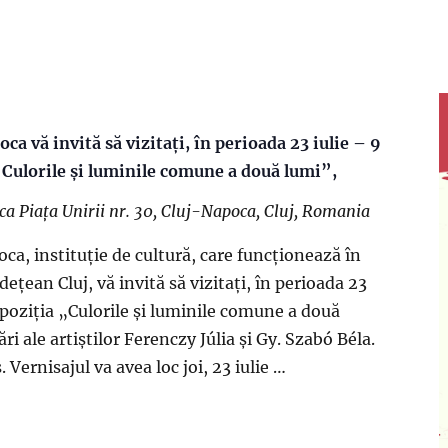
a vă invită să vizitați, în perioada 23 iulie – 9
Culorile și luminile comune a două lumi”,
oca
Piaţa Unirii nr. 30, Cluj-Napoca, Cluj, Romania
a, instituție de cultură, care funcționează în
ețean Cluj, vă invită să vizitați, în perioada 23
poziția „Culorile și luminile comune a două
ri ale artiștilor Ferenczy Júlia și Gy. Szabó Béla.
Vernisajul va avea loc joi, 23 iulie …
de Artă Cluj-Napoca vă invită să vizitați, în perioada 23