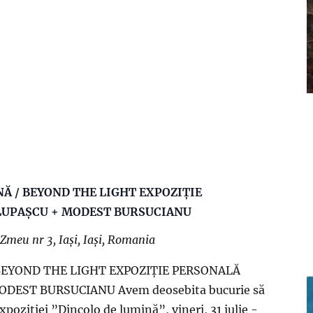
NĂ / BEYOND THE LIGHT EXPOZIȚIE
LUPAȘCU + MODEST BURSUCIANU
. Zmeu nr 3, Iași, Iași, Romania
BEYOND THE LIGHT EXPOZIȚIE PERSONALĂ
DEST BURSUCIANU Avem deosebita bucurie să
xpoziției ”Dincolo de lumină”, vineri, 31 iulie -