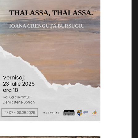
n perioada 23 iulie – 9 august 2026, expoziția „Thalassa,