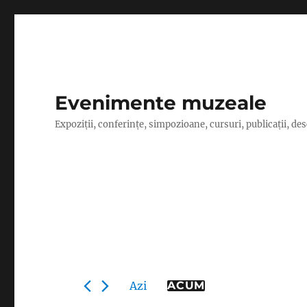
Evenimente muzeale
Expoziţii, conferinţe, simpozioane, cursuri, publicaţii, de
Evenimente
Azi
ACUM
S