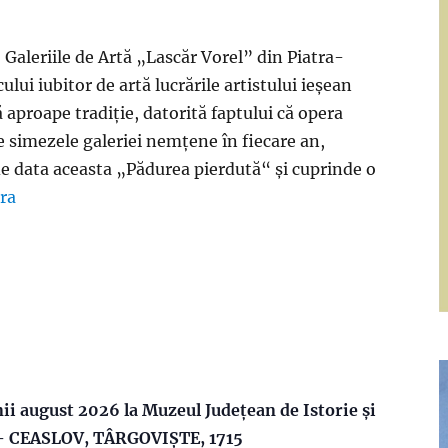
, Galeriile de Artă „Lascăr Vorel” din Piatra-
lui iubitor de artă lucrările artistului ieșean
aproape tradiție, datorită faptului că opera
 simezele galeriei nemțene în fiecare an,
de data aceasta „Pădurea pierdută“ și cuprinde o
ra
„În perioada 1 – 14 august, Galeriile de Artă „Lascăr V
ii august 2026 la Muzeul Județean de Istorie și
– CEASLOV, TÂRGOVIȘTE, 1715