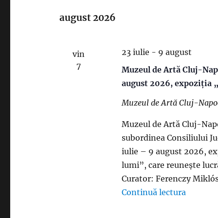
e
august 2026
l
e
c
23 iulie
-
9 august
vin
t
7
Muzeul de Artă Cluj-Napoc
e
august 2026, expoziția „
a
Muzeul de Artă Cluj-Nap
z
ă
Muzeul de Artă Cluj-Napoc
d
subordinea Consiliului Jud
a
iulie – 9 august 2026, ex
t
lumi”, care reunește lucră
a
Curator: Ferenczy Miklós. 
.
Continuă lectura
„Muzeul 