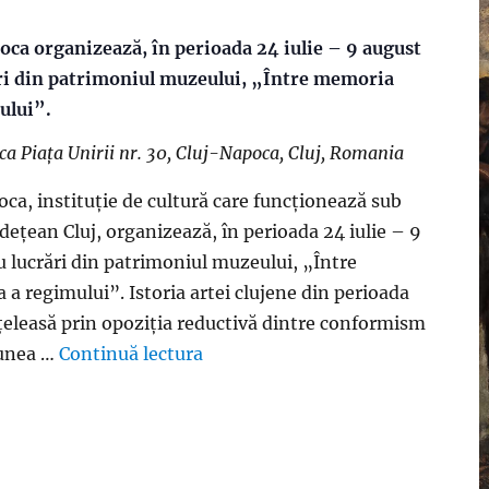
ca organizează, în perioada 24 iulie – 9 august
ări din patrimoniul muzeului, „Între memoria
mului”.
oca
Piaţa Unirii nr. 30, Cluj-Napoca, Cluj, Romania
ca, instituție de cultură care funcționează sub
udețean Cluj, organizează, în perioada 24 iulie – 9
u lucrări din patrimoniul muzeului, „Între
a a regimului”. Istoria artei clujene din perioada
țeleasă prin opoziția reductivă dintre conformism
iunea …
Continuă lectura
„Muzeul de Artă Cluj-Napoca organ