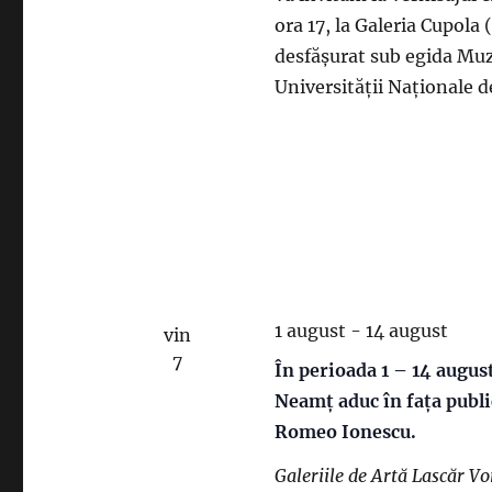
ora 17, la Galeria Cupola 
desfășurat sub egida Muz
Universității Naționale 
1 august
-
14 august
vin
7
În perioada 1 – 14 august
Neamț aduc în fața public
Romeo Ionescu.
Galeriile de Artă Lascăr V