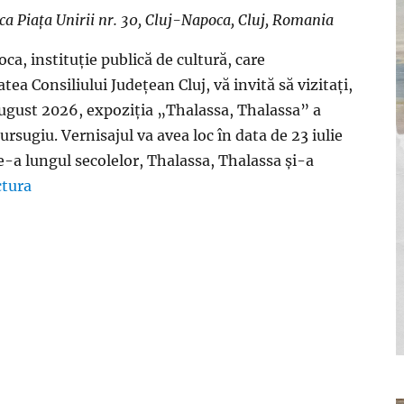
oca
Piaţa Unirii nr. 30, Cluj-Napoca, Cluj, Romania
a, instituție publică de cultură, care
ea Consiliului Județean Cluj, vă invită să vizitați,
august 2026, expoziția „Thalassa, Thalassa” a
rsugiu. Vernisajul va avea loc în data de 23 iulie
e-a lungul secolelor, Thalassa, Thalassa și-a
ctura
„Muzeul de Artă Cluj-Napoca vă invită să vizitați, î