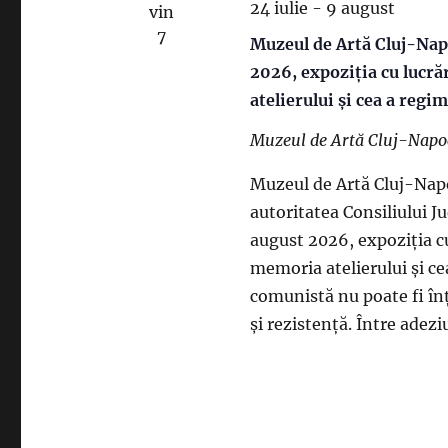
24 iulie
-
9 august
vin
7
Muzeul de Artă Cluj-Napo
2026, expoziția cu lucr
atelierului și cea a regi
Muzeul de Artă Cluj-Nap
Muzeul de Artă Cluj-Napo
autoritatea Consiliului J
august 2026, expoziția c
memoria atelierului și ce
comunistă nu poate fi în
și rezistență. Între adez