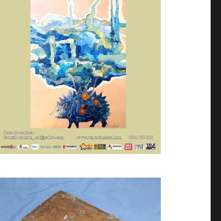
orel” din Piatra-Neamț aduc în fața publicului iubitor de 