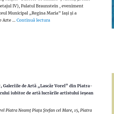
(etajul IV), Palatul Braunstein , eveniment
eul Municipal „Regina Maria” Iași și a
de Arte …
Continuă lectura
„Iași: DINCOLO DE LUMINĂ 
, Galeriile de Artă „Lascăr Vorel” din Piatra-
ului iubitor de artă lucrările artistului ieșean
orel Piatra Neamț
Piața Ștefan cel Mare, 15, Piatra