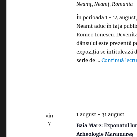
Neamț, Neamț, Romania
În perioada 1 - 14 august
Neamț aduc în fața publicu
Romeo Ionescu. Devenită 
dânsului este prezentă pe
expoziția se intitulează 
serie de …
Continuă lectu
1 august
-
31 august
vin
7
Baia Mare: Exponatul lun
Arheologie Maramureș 