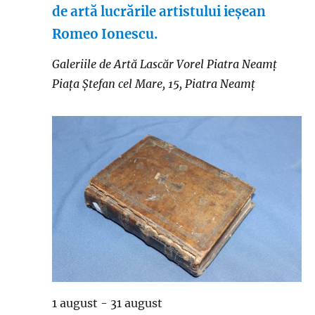
de artă lucrările artistului ieșean
Romeo Ionescu.
Galeriile de Artă Lascăr Vorel Piatra Neamț
Piața Ștefan cel Mare, 15, Piatra Neamț
1 august
-
31 august