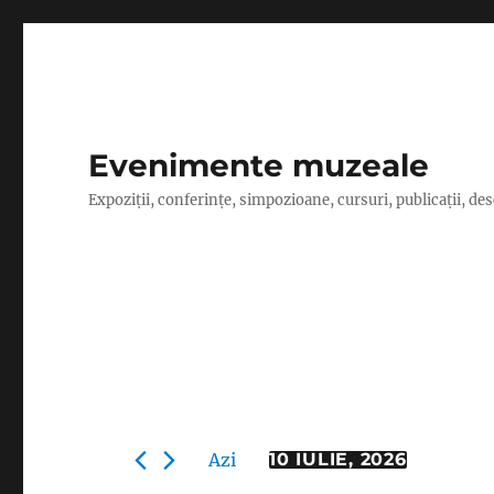
Evenimente muzeale
Expoziţii, conferinţe, simpozioane, cursuri, publicaţii, de
Evenimente
Azi
10 IULIE, 2026
S