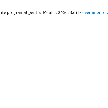
te programat pentru 10 iulie, 2026. Sari la
evenimente v
N
o
t
i
f
i
c
a
r
e