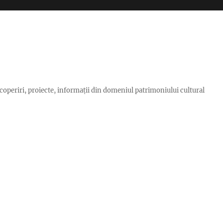
scoperiri, proiecte, informaţii din domeniul patrimoniului cultural